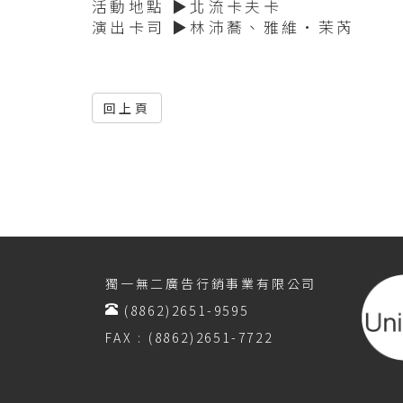
活動地點 ▶️北流卡夫卡
演出卡司 ▶️林沛蕎、雅維·茉芮
回上頁
獨一無二廣告行銷事業有限公司
(8862)2651-9595
FAX : (8862)2651-7722